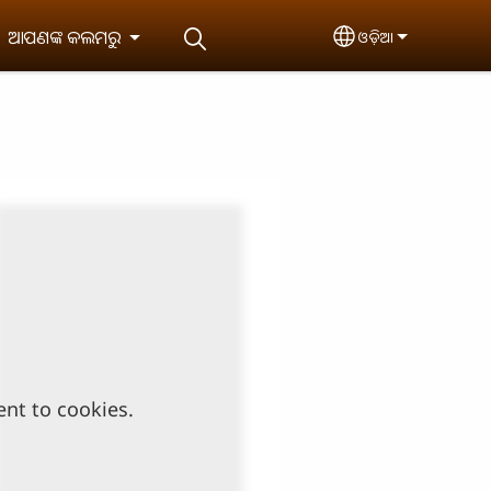
ଆପଣଙ୍କ କଲମରୁ
ଓଡ଼ିଆ
Select your lan
ent to cookies.